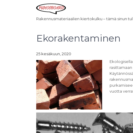
Rakennusmateriaalien kiertokulku – tämä sinun tul
Ekorakentaminen
25 kesäkuun, 2020
Ekologisella
rasittamaan
Käytännöss
rakennusmat
purkamiseen 
vuotta verr