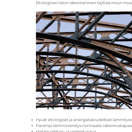
Ekologinen talon rakentaminen täyttää muun muas
Hyvät ekologiset ja energiataloudelliset lämmitysr
Parempi lämmöneristys normaaliin rakennustapaa
Matala sähkön- ja vedenkulutus