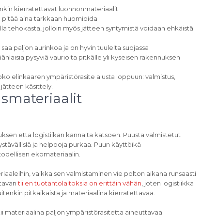
nkin kierrätettävät luonnonmateriaalit
 pitää aina tarkkaan huomioida
lla tehokasta, jolloin myös jätteen syntymistä voidaan ehkäistä
saa paljon aurinkoa ja on hyvin tuulelta suojassa
nlaisia pysyviä vaurioita pitkälle yli kyseisen rakennuksen
ko elinkaaren ympäristörasite alusta loppuun: valmistus,
jätteen käsittely.
smateriaalit
ksen että logistiikan kannalta katsoen. Puusta valmistetut
ystävällisIä ja helppoja purkaa. Puun käyttöikä
todellisen ekomateriaalin.
teriaaleihin, vaikka sen valmistaminen vie polton aikana runsaasti
ttavan
tiilen tuotantolaitoksia on erittäin vähän
, joten logistiikka
itenkin pitkäikäistä ja materiaalina kierrätettävää.
ii materiaalina paljon ympäristörasitetta aiheuttavaa