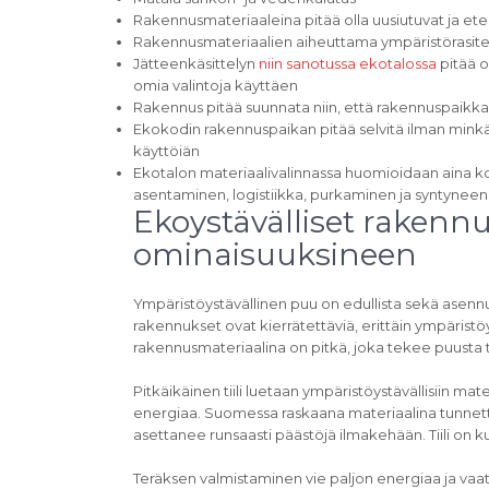
Rakennusmateriaaleina pitää olla uusiutuvat ja ete
Rakennusmateriaalien aiheuttama ympäristörasite
Jätteenkäsittelyn
niin sanotussa ekotalossa
pitää o
omia valintoja käyttäen
Rakennus pitää suunnata niin, että rakennuspaikka 
Ekokodin rakennuspaikan pitää selvitä ilman minkää
käyttöiän
Ekotalon materiaalivalinnassa huomioidaan aina ko
asentaminen, logistiikka, purkaminen ja syntyneen 
Ekoystävälliset rakennu
ominaisuuksineen
Ympäristöystävällinen puu on edullista sekä asennu
rakennukset ovat kierrätettäviä, erittäin ympäristö
rakennusmateriaalina on pitkä, joka tekee puusta 
Pitkäikäinen tiili luetaan ympäristöystävällisiin ma
energiaa. Suomessa raskaana materiaalina tunne
asettanee runsaasti päästöjä ilmakehään. Tiili on ku
Teräksen valmistaminen vie paljon energiaa ja vaat